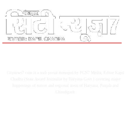
ABOUT US
Citynews7.com is a web portal managed by PCN7 Media, Editor Kapil
Chadha (State Award Journalist by Haryana Govt.) covering major
happenings of nation and regional areas of Haryana, Punjab and
Chandigarh.
FOLLOW US