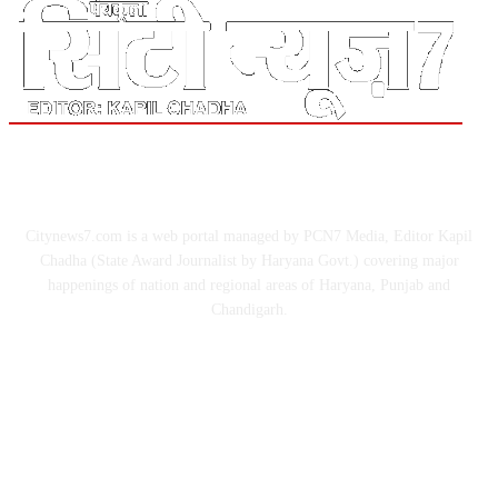
ABOUT US
Citynews7.com is a web portal managed by PCN7 Media, Editor Kapil
Chadha (State Award Journalist by Haryana Govt.) covering major
happenings of nation and regional areas of Haryana, Punjab and
Chandigarh.
FOLLOW US