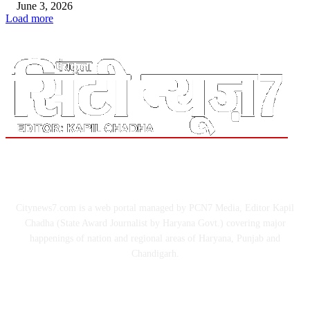
June 3, 2026
Load more
ABOUT US
Citynews7.com is a web portal managed by PCN7 Media, Editor Kapil
Chadha (State Award Journalist by Haryana Govt.) covering major
happenings of nation and regional areas of Haryana, Punjab and
Chandigarh.
FOLLOW US